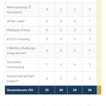
Mehrsprachig (5
3
2
2
2
Sprachen)
White-Label
2
3
2
1
Planbare Preise
2
3
4
3
EU/CH-Hosting
3
5
5
2
CRM/Buchhaltungs-
3
3
2
5
Integrationen
Schnelles
2
3
5
3
Onboarding
Deutschsprachiger
3
3
3
2
Support
Gesamtscore /50
25
30
29
26
4