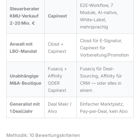
E2E-Workflow, 7
Steuerberater
Module, AI-native,
KMU-Verkauf
Capinext
White-Label,
2-20 Mio. €
mehrsprachig
Closd für E-Signatur,
Anwalt mit
Closd +
Capinext für
LBO-Mandat
Capinext
Vorbereitung/Promotion
Fusacq +
Fusacq für Deal-
Unabhängige
Affinity
Sourcing, Affinity für
M&A-Boutique
ODER
CRM — oder alles in
Capinext
einem
Generalist mit
Deal Makr /
Einfacher Marktplatz,
1 Deal/Jahr
Alvo
Pay-per-Deal, kein Abo
Methodik: 10 Bewertungskriterien