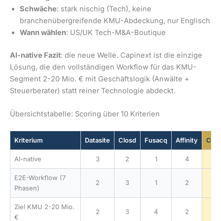
Schwäche
: stark nischig (Tech), keine
branchenübergreifende KMU-Abdeckung, nur Englisch
Wann wählen
: US/UK Tech-M&A-Boutique
AI-native Fazit
: die neue Welle. Capinext ist die einzige
Lösung, die den vollständigen Workflow für das KMU-
Segment 2-20 Mio. € mit Geschäftslogik (Anwälte +
Steuerberater) statt reiner Technologie abdeckt.
Übersichtstabelle: Scoring über 10 Kriterien
Kriterium
Datasite
Closd
Fusacq
Affinity
Capi
AI-native
3
2
1
4
E2E-Workflow (7
2
3
1
2
Phasen)
Ziel KMU 2-20 Mio.
2
3
4
2
€