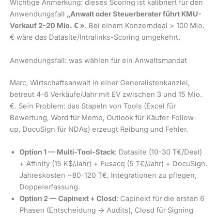
Wichtige Anmerkung: dieses Scoring ist kalibriert für den
Anwendungsfall
„Anwalt oder Steuerberater führt KMU-
Verkauf 2-20 Mio. € »
. Bei einem Konzerndeal > 100 Mio.
€ wäre das Datasite/Intralinks-Scoring umgekehrt.
Anwendungsfall: was wählen für ein Anwaltsmandat
Marc, Wirtschaftsanwalt in einer Generalistenkanzlei,
betreut 4-6 Verkäufe/Jahr mit EV zwischen 3 und 15 Mio.
€. Sein Problem: das Stapeln von Tools (Excel für
Bewertung, Word für Memo, Outlook für Käufer-Follow-
up, DocuSign für NDAs) erzeugt Reibung und Fehler.
Option 1 — Multi-Tool-Stack
: Datasite (10-30 T€/Deal)
+ Affinity (15 K$/Jahr) + Fusacq (5 T€/Jahr) + DocuSign.
Jahreskosten ~80-120 T€, Integrationen zu pflegen,
Doppelerfassung.
Option 2 — Capinext + Closd
: Capinext für die ersten 6
Phasen (Entscheidung → Audits), Closd für Signing