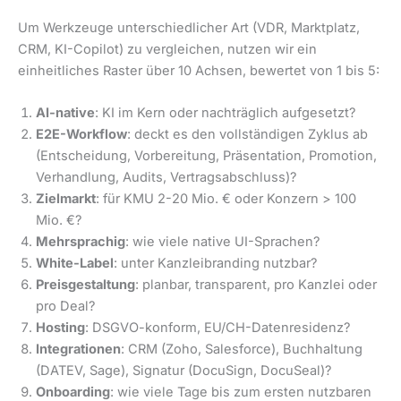
Um Werkzeuge unterschiedlicher Art (VDR, Marktplatz,
CRM, KI-Copilot) zu vergleichen, nutzen wir ein
einheitliches Raster über 10 Achsen, bewertet von 1 bis 5:
AI-native
: KI im Kern oder nachträglich aufgesetzt?
E2E-Workflow
: deckt es den vollständigen Zyklus ab
(Entscheidung, Vorbereitung, Präsentation, Promotion,
Verhandlung, Audits, Vertragsabschluss)?
Zielmarkt
: für KMU 2-20 Mio. € oder Konzern > 100
Mio. €?
Mehrsprachig
: wie viele native UI-Sprachen?
White-Label
: unter Kanzleibranding nutzbar?
Preisgestaltung
: planbar, transparent, pro Kanzlei oder
pro Deal?
Hosting
: DSGVO-konform, EU/CH-Datenresidenz?
Integrationen
: CRM (Zoho, Salesforce), Buchhaltung
(DATEV, Sage), Signatur (DocuSign, DocuSeal)?
Onboarding
: wie viele Tage bis zum ersten nutzbaren