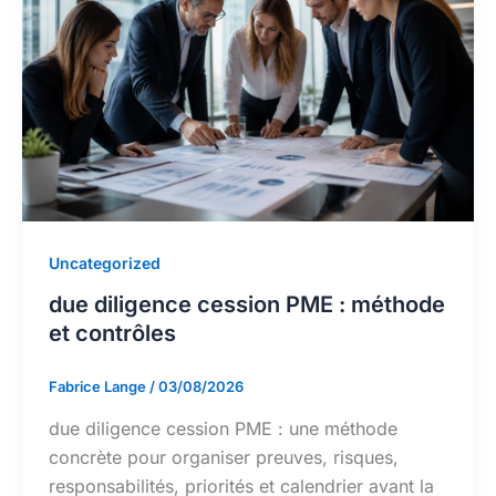
Uncategorized
due diligence cession PME : méthode
et contrôles
Fabrice Lange
/
03/08/2026
due diligence cession PME : une méthode
concrète pour organiser preuves, risques,
responsabilités, priorités et calendrier avant la